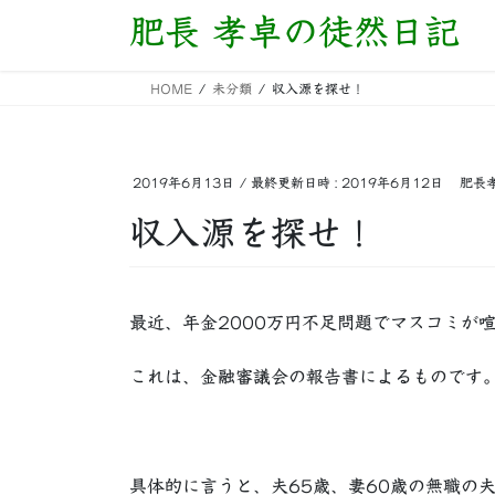
コ
ナ
肥長 孝卓の徒然日記
ン
ビ
テ
ゲ
HOME
未分類
収入源を探せ！
ン
ー
ツ
シ
へ
ョ
ス
ン
2019年6月13日
/ 最終更新日時 :
2019年6月12日
肥長
キ
に
収入源を探せ！
ッ
移
プ
動
最近、年金2000万円不足問題でマスコミが
これは、金融審議会の報告書によるものです
具体的に言うと、夫65歳、妻60歳の無職の夫