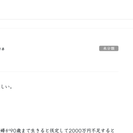
未分類
孝卓
喧しい。
。
婦が90歳まで生きると仮定して2000万円不足すると