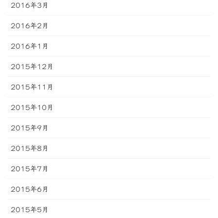
2016年3月
2016年2月
2016年1月
2015年12月
2015年11月
2015年10月
2015年9月
2015年8月
2015年7月
2015年6月
2015年5月