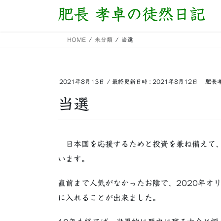
コ
ナ
肥長 孝卓の徒然日記
ン
ビ
テ
ゲ
HOME
未分類
当選
ン
ー
ツ
シ
へ
ョ
ス
ン
2021年8月13日
/ 最終更新日時 :
2021年8月12日
肥長
キ
に
当選
ッ
移
プ
動
日本国を応援するためと投資を兼ね備えて、
います。
直前まで人気がなかったお陰で、2020年オ
に入れることが出来ました。