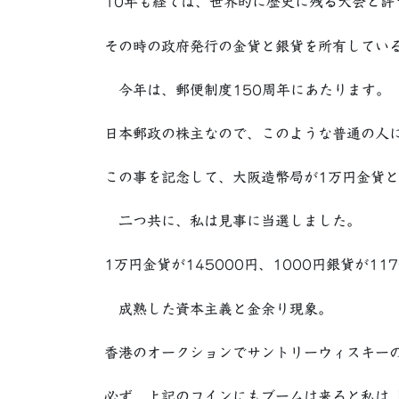
10年も経てば、世界的に歴史に残る大会と評
その時の政府発行の金貨と銀貨を所有してい
今年は、郵便制度150周年にあたります。
日本郵政の株主なので、このような普通の人
この事を記念して、大阪造幣局が1万円金貨と
二つ共に、私は見事に当選しました。
1万円金貨が145000円、1000円銀貨が11
成熟した資本主義と金余り現象。
香港のオークションでサントリーウィスキーの
必ず、上記のコインにもブームは来ると私は