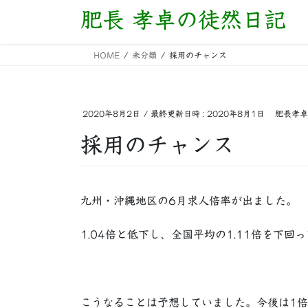
コ
ナ
肥長 孝卓の徒然日記
ン
ビ
テ
ゲ
HOME
未分類
採用のチャンス
ン
ー
ツ
シ
へ
ョ
ス
ン
2020年8月2日
/ 最終更新日時 :
2020年8月1日
肥長孝卓
キ
に
採用のチャンス
ッ
移
プ
動
九州・沖縄地区の6月求人倍率が出ました。
1.04倍と低下し、全国平均の1.11倍を下回
こうなることは予想していました。今後は1