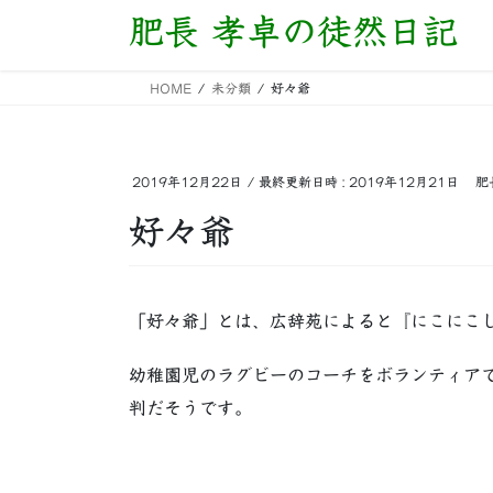
コ
ナ
肥長 孝卓の徒然日記
ン
ビ
テ
ゲ
HOME
未分類
好々爺
ン
ー
ツ
シ
へ
ョ
ス
ン
2019年12月22日
/ 最終更新日時 :
2019年12月21日
肥
キ
に
好々爺
ッ
移
プ
動
「好々爺」とは、広辞苑によると『にこにこ
幼稚園児のラグビーのコーチをボランティア
判だそうです。