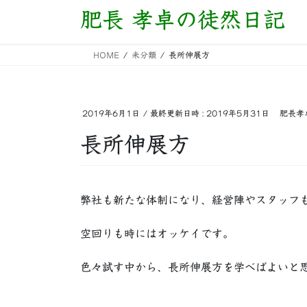
コ
ナ
肥長 孝卓の徒然日記
ン
ビ
テ
ゲ
HOME
未分類
長所伸展方
ン
ー
ツ
シ
へ
ョ
ス
ン
2019年6月1日
/ 最終更新日時 :
2019年5月31日
肥長孝
キ
に
長所伸展方
ッ
移
プ
動
弊社も新たな体制になり、経営陣やスタッフ
空回りも時にはオッケイです。
色々試す中から、長所伸展方を学べばよいと