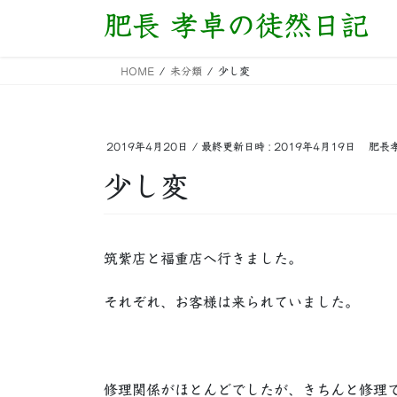
コ
ナ
肥長 孝卓の徒然日記
ン
ビ
テ
ゲ
HOME
未分類
少し変
ン
ー
ツ
シ
へ
ョ
ス
ン
2019年4月20日
/ 最終更新日時 :
2019年4月19日
肥長
キ
に
少し変
ッ
移
プ
動
筑紫店と福重店へ行きました。
それぞれ、お客様は来られていました。
修理関係がほとんどでしたが、きちんと修理