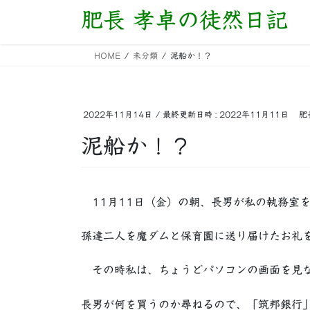
コ
ナ
肥長 孝卓の徒然日記
ン
ビ
テ
ゲ
HOME
未分類
泥船か！？
ン
ー
ツ
シ
へ
ョ
ス
ン
2022年11月14日
/ 最終更新日時 :
2022年11月11日
肥
キ
に
泥船か！？
ッ
移
プ
動
11月11日（金）の朝、長男が私の執務室
孫達二人を魔ダムと保育園に送り届けたお礼
その時私は、ちょうどパソコンの画面を見な
長男が何を買うのか尋ねるので、「筑邦銀行