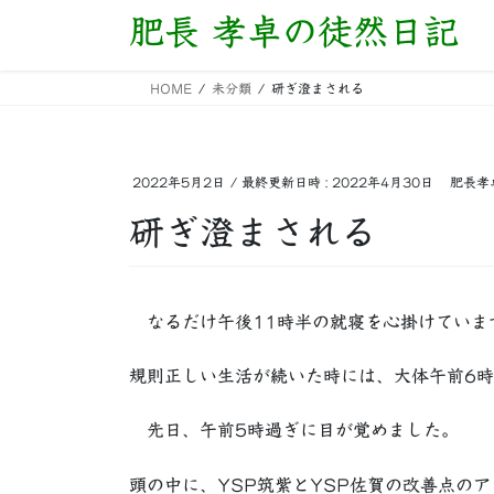
コ
ナ
肥長 孝卓の徒然日記
ン
ビ
テ
ゲ
HOME
未分類
研ぎ澄まされる
ン
ー
ツ
シ
へ
ョ
ス
ン
2022年5月2日
/ 最終更新日時 :
2022年4月30日
肥長孝
キ
に
研ぎ澄まされる
ッ
移
プ
動
なるだけ午後11時半の就寝を心掛けていま
規則正しい生活が続いた時には、大体午前6
先日、午前5時過ぎに目が覚めました。
頭の中に、YSP筑紫とYSP佐賀の改善点の