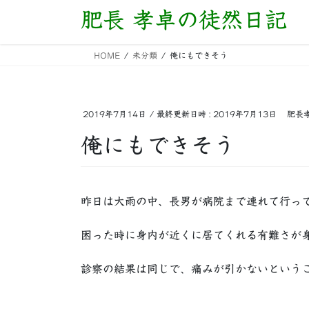
コ
ナ
肥長 孝卓の徒然日記
ン
ビ
テ
ゲ
HOME
未分類
俺にもできそう
ン
ー
ツ
シ
へ
ョ
ス
ン
2019年7月14日
/ 最終更新日時 :
2019年7月13日
肥長
キ
に
俺にもできそう
ッ
移
プ
動
昨日は大雨の中、長男が病院まで連れて行っ
困った時に身内が近くに居てくれる有難さが
診察の結果は同じで、痛みが引かないという