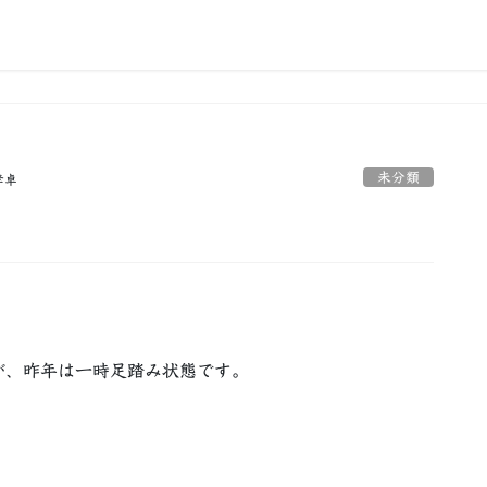
未分類
孝卓
が、昨年は一時足踏み状態です。