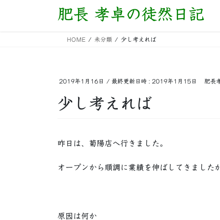
コ
ナ
肥長 孝卓の徒然日記
ン
ビ
テ
ゲ
HOME
未分類
少し考えれば
ン
ー
ツ
シ
へ
ョ
ス
ン
2019年1月16日
/ 最終更新日時 :
2019年1月15日
肥長
キ
に
少し考えれば
ッ
移
プ
動
昨日は、菊陽店へ行きました。
オープンから順調に業績を伸ばしてきました
原因は何か