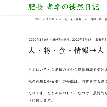
コ
ナ
肥長 孝卓の徒然日記
ン
ビ
テ
ゲ
HOME
未分類
人・物・金・情報→人・情報・物・
ン
ー
ツ
シ
へ
ョ
ス
ン
2020年3月6日
/ 最終更新日時 :
2020年3月4日
肥長孝卓
キ
に
人・物・金・情報→人
ッ
移
プ
動
たまにいろんな業種の方から経営相談を受け
私の経験と知る限りの知識は、同業者でも遍
それでも、たかが私のレベルなので、最終的
うに促します。