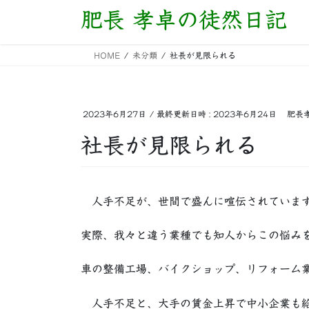
コ
ナ
肥長 孝卓の徒然日記
ン
ビ
テ
ゲ
HOME
未分類
社長が見限られる
ン
ー
ツ
シ
へ
ョ
ス
ン
2023年6月27日
/ 最終更新日時 :
2023年6月24日
肥長
キ
に
社長が見限られる
ッ
移
プ
動
人手不足が、世間で盛んに喧伝されていま
実際、我々と違う業種でも知人からこの悩み
車の整備工場、バイクショップ、リフォーム業者
人手不足と、大手の賃金上昇で中小企業も給