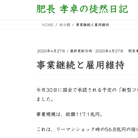
コ
ナ
肥長 孝卓の徒然日記
ン
ビ
テ
ゲ
HOME
未分類
事業継続と雇用維持
ン
ー
ツ
シ
へ
ョ
ス
ン
2020年4月27日
/ 最終更新日時 :
2020年4月27日
肥長
キ
に
事業継続と雇用維持
ッ
移
プ
動
今月30日に国会で承認される予定の「新型
ました。
事業規模は、総額117.1兆円。
これは、リーマンショック時の56.8兆円の倍