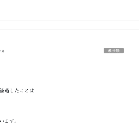
未分類
孝卓
年経過したことは
ています。