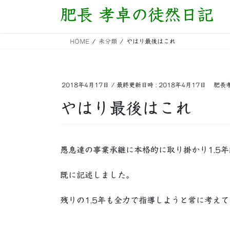
コ
ナ
肥長 孝卓の徒然日記
ン
ビ
テ
ゲ
HOME
未分類
やはり最後はこれ
ン
ー
ツ
シ
へ
ョ
ス
ン
2018年4月17日
/ 最終更新日時 :
2018年4月17日
肥長
キ
に
やはり最後はこれ
ッ
移
プ
動
愚息達の事業承継に本格的に取り掛かり1.5
既に記述しました。
残りの1.5年も全力で指導しようと常に考え