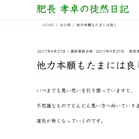
コ
ナ
肥長 孝卓の徒然日記
ン
ビ
テ
ゲ
HOME
未分類
他力本願もたまには良し
ン
ー
ツ
シ
へ
ョ
ス
ン
2017年9月27日
/ 最終更新日時 :
2017年9月27日
肥長
キ
に
他力本願もたまには良
ッ
移
プ
動
いつまでも悪い思いを引き摺っていますと、
不思議なものでどんどん悪い方へ向いていき
運気が無くなっていくのです。