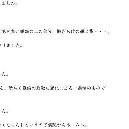
しました。
ど毛が無い頭部の上の部分、皺だらけの顔と指・・・。
やりました。
した。
せん。恐らく気候の急激な変化による一過性のもので
した。
なくなった」というので病院からホームへ。