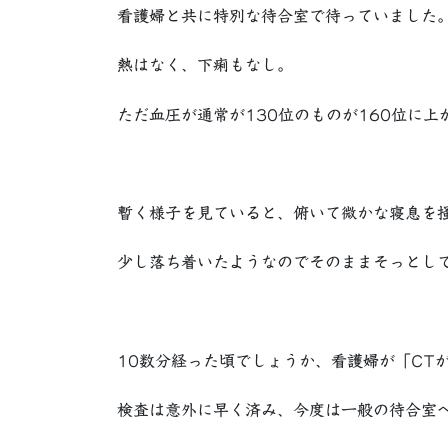
看護婦と共に特別な待合室で待っていました
熱はなく、下痢もなし。
ただ血圧が通常が130位のものが160位に上
暫く様子を見ていると、俯いて微かな寝息を
少し落ち着いたようなのでそのままそっとし
10数分経った頃でしょうか、看護婦が「CT
検査は意外に早く済み、今度は一般の待合室