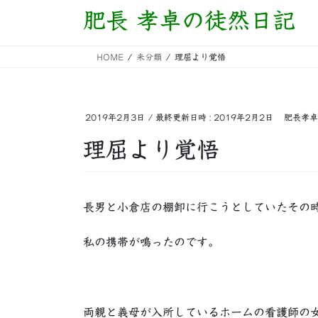
コ
ナ
肥長 孝卓の徒然日記
ン
ビ
テ
ゲ
HOME
未分類
理屈より覚悟
ン
ー
ツ
シ
へ
ョ
ス
ン
2019年2月3日
/ 最終更新日時 :
2019年2月2日
肥長孝卓
キ
に
理屈より覚悟
ッ
移
プ
動
長男と小倉店の棚卸に行こうとしていたその
私の携帯が鳴ったのです。
両親と義母が入所しているホームの看護師の