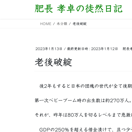
コ
ナ
肥長 孝卓の徒然日記
ン
ビ
テ
ゲ
HOME
未分類
老後破綻
ン
ー
ツ
シ
へ
ョ
ス
ン
2023年1月13日
/ 最終更新日時 :
2023年1月12日
肥長
キ
に
老後破綻
ッ
移
プ
動
後2年もすると日本の団塊の世代が全て後期
第一次ベビーブーム時の出生数は約270万人
それが、昨年は80万人を切るレベルまで急激
GDPの250％を超える借金漬けで、且つ少