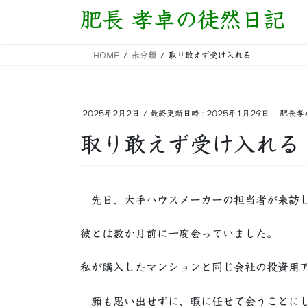
コ
ナ
肥長 孝卓の徒然日記
ン
ビ
テ
ゲ
HOME
未分類
取り敢えず受け入れる
ン
ー
ツ
シ
へ
ョ
ス
ン
2025年2月2日
/ 最終更新日時 :
2025年1月29日
肥長孝
キ
に
取り敢えず受け入れる
ッ
移
プ
動
先日、大手ハウスメーカーの担当者が来訪
彼とは数か月前に一度会っていました。
私が購入したマンションと同じ会社の投資用
顔も思い出せずに、暇に任せて会うことに